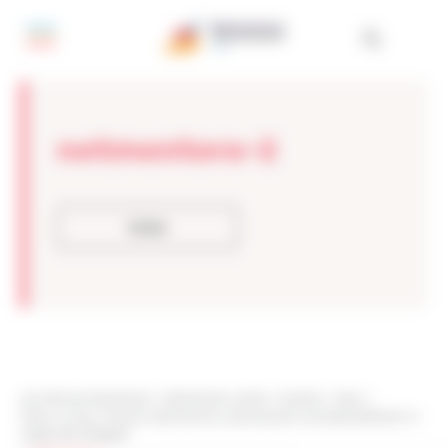
Painel de Gerenciamento de Cookies
netmentora-2
Voltar
Les sites de netmentora
>
Netmentora Lisboa
>
eventos
>
News
>
Oney, Auchan, Nhood e Netmentora Lisboa apoiam empreendedores no
Alegro de Alfragide.