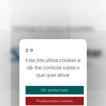
Conheça os nossos associados
Este site utiliza cookies e
dá-lhe controle sobre o
que quer ativar
Ver todos
OK, aceitar tudo
Proíbe todos cookies