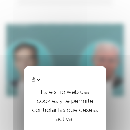
Este sitio web usa
¡Damos la bienvenida a dos
nuevos socios!
cookies y te permite
controlar las que deseas
LEE MAS
6 abril 2026
activar
ACTUALIDAD