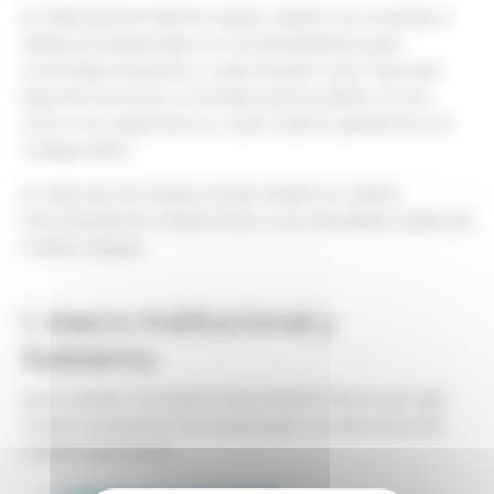
En Netmentora Madrid nuestro objetivo es conectar a
líderes empresariales con emprendedores para
consolidar proyectos y crear empleo local. Para que
esta red funcione, la claridad sobre quiénes somos,
cómo nos organizamos y qué impacto generamos es
innegociable.
En esta sección tienes acceso directo a nuestra
documentación institucional y a los resultados reales de
nuestro trabajo.
1. Marco Institucional y
Gobierno
Aquí puedes consultar el documento oficial que rige
nuestro propósito, funcionamiento y la estructura de
nuestra asociación.