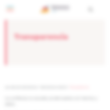
Panel de gestión de cookies
Transparencia
Les sites de netmentora
>
Netmentora Madrid
>
Transparencia
La confianza no se pide, se demuestra con hechos y
datos.