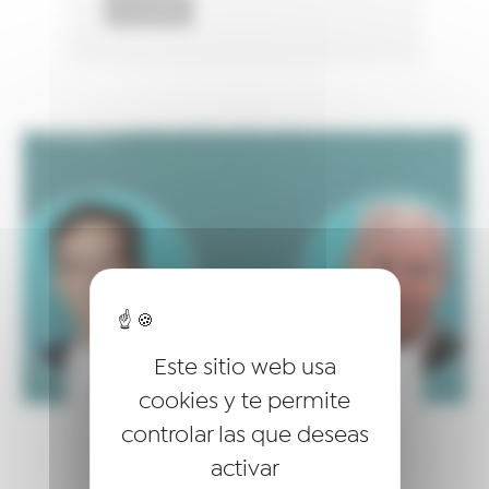
ACTUALIDAD
Este sitio web usa
¡Damos la bienvenida a dos
cookies y te permite
nuevos socios!
controlar las que deseas
LEE MAS
6 abril 2026
activar