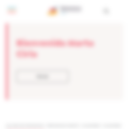
Panel de gestión de cookies
Bienvenida Marta
Ciria
Volver
Les sites de netmentora
>
Netmentora Madrid
>
Actualidad
>
Actualidad