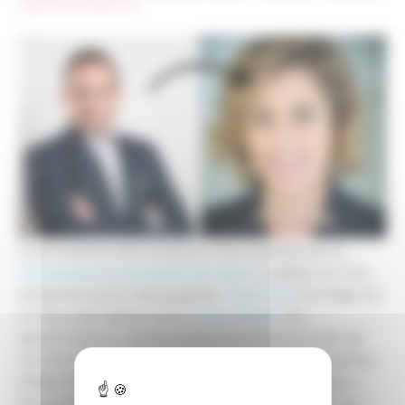
>
Bienvenida Marta Ciria
Licenciada en Administración de Empresas por la
Universidad Complutense de Madrid,
cuenta con una
sólida formación de posgrado.
Marta Ciria
nos llega de
la mano de nuestro socio
Chema Rubio
. Ha
desarrollado su carrera profesional en posiciones de
Country Manager y dirección comercial en compañías
líderes de bienes de consumo en España, Portugal y
Hong Kong. Con espíritu innovador , ha liderado con