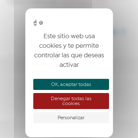
>
Testimonios Colaboraciones
>
Universidad Rey Juan Carlos
COMPARTIR
Este sitio web usa
cookies y te permite
controlar las que deseas
activar
LA RED
OK, aceptar todas
EMPRESARIO
Denegar todas las
EMPRENDEDOR
cookies
Personalizar