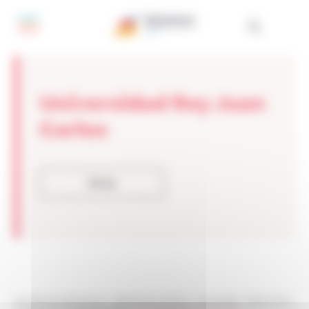
Panel de gestión de cookies
Universidad Rey Juan
Carlos
Volver
Les sites de netmentora
>
Netmentora Madrid
>
Actualidad
>
Testimonios