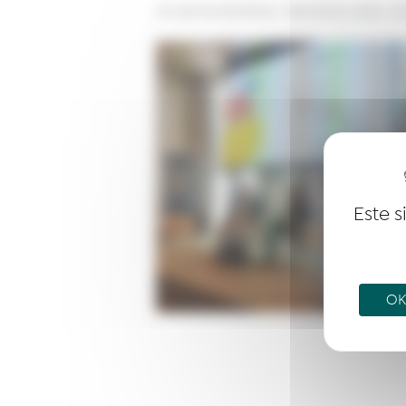
Les sites de netmentora
>
Netmentora Lisboa
>
ev
Este s
OK,