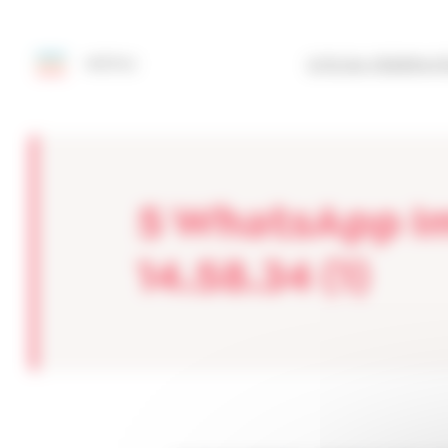
Painel de Gerenciamento de Cookies
MENU
SITE DA FEDERAÇ
5 WhatsApp I
14.58.34 (1)