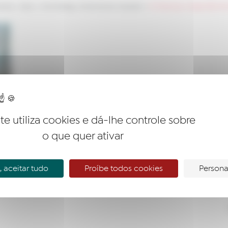
entos
>
News
>
Wom’energy: Síndrome do Impostor!
>
5 WhatsApp Image 2023-03-29
ite utiliza cookies e dá-lhe controle sobre
o que quer ativar
 aceitar tudo
Proíbe todos cookies
Persona