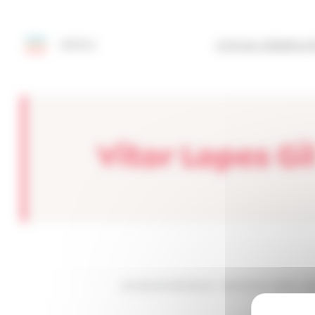
Painel de Gerenciamento de Cookies
MENU
SITE DA FEDERAÇ
Vitor Lopes Gi
Les sites de netmentora
>
Netmentora Lisboa
>
ev