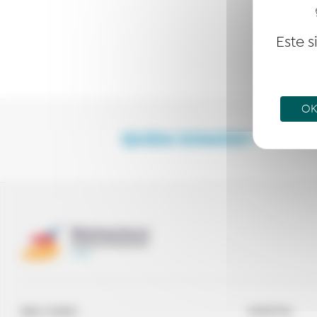
Este s
OK,
QUEM SOMOS?
BEM-VINDO
EVENTOS