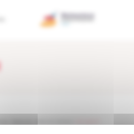
ÃO
l
entos
>
Testemunho
>
Testemunho Membros
>
Vitor Lopes Gil