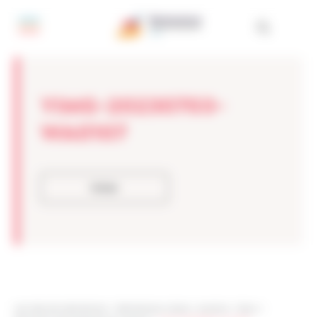
Painel de Gerenciamento de Cookies
YIMG-20230703-
WA0107
Voltar
Les sites de netmentora
>
Netmentora Lisboa
>
eventos
>
News
>