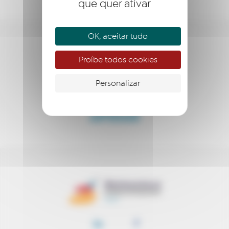
que quer ativar
OK, aceitar tudo
QUEM SOMOS?
Proíbe todos cookies
EMPREENDER
Personalizar
ACOMPANHAR
APOIAR