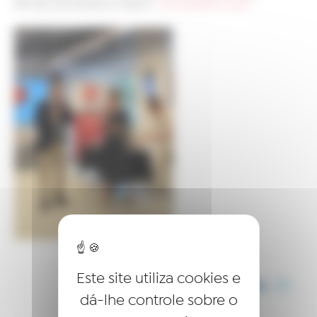
Seminário de Diretores em Madrid
>
YIMG-20230703-WA0107
Este site utiliza cookies e
COMPARTILHE ESTE ARTIGO
dá-lhe controle sobre o