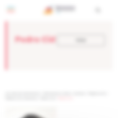
Painel de Gerenciamento de Cookies
Pedro Cid
Voltar
Les sites de netmentora
>
Netmentora Lisboa
>
eventos
>
Testemunho
>
Testemunho Membros
>
Pedro Cid
>
Pedro Cid