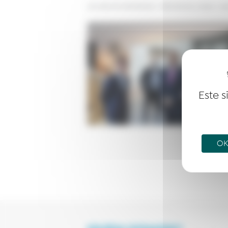
Les sites de netmentora
>
Netmentora Lisboa
>
ev
Este s
OK,