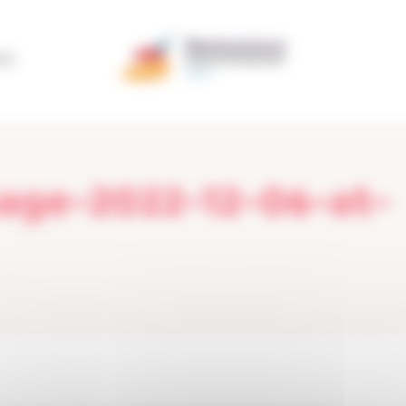
ÃO
ge-2022-12-06-at-