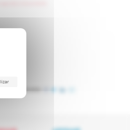
age-2022-12-06-at-18.29.25
lizar
COMPARTILHE ESTE ARTIGO