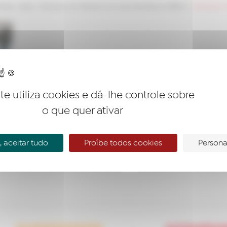
entos
>
News
>
Parceria com Câmara Municipal de Oeiras e AERLIS
>
WhatsApp-Im
ite utiliza cookies e dá-lhe controle sobre
o que quer ativar
 aceitar tudo
Proíbe todos cookies
Persona