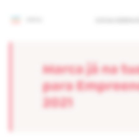
Painel de Gerenciamento de Cookies
MENU
SITE DA FEDERAÇ
Marca já na t
para Empreend
2021