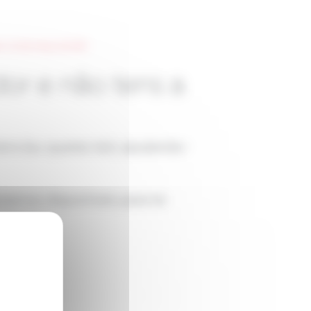
 | 24 de Março de 2021
or e não tens a
ens (ou queres ter), ajudando-
amos disponíveis para te