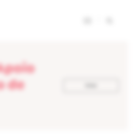
 Apoio
o de
Voltar