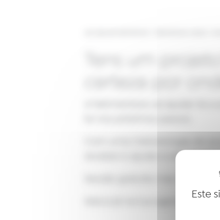
Les sites de netmentora
>
Netmentora Lisboa
>
ev
Tens um projet
certeza por on
A Netmentora vai ajudar-te a 
te nos próximos passos.
Com uma metodologia de aco
receber e ajudar a ser um e
Sessão gratuita mas de inscriç
Este s
Marca já na tua agenda o dia 2