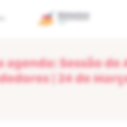
ÃO
ua agenda: Sessão de
edores | 24 de Març