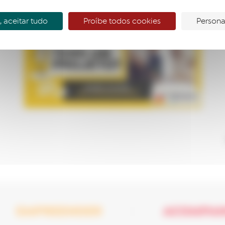
Inscrição
 aceitar tudo
Proíbe todos cookies
Persona
EMPREENDER
ACOMPA