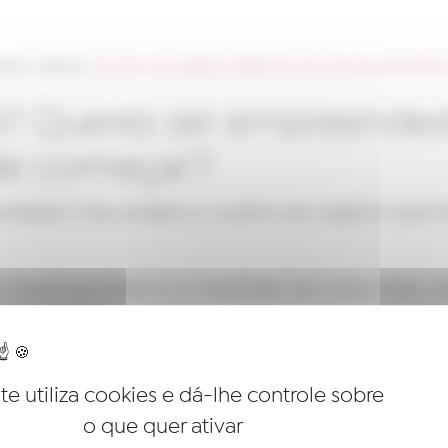
entos
>
Notícias
>
Marca já na tua agenda: Sessão de Apoio para Empreendedores
o? Queres ser empreended
de começar?
analisar o teu projeto e o plano de negócio que t
mpanhamento e os mentores da nossa rede, est
mpreendedor!
ão obrigatória!
ite utiliza cookies e dá-lhe controle sobre
4 de Março de 2021 das 18:00 – 19:30!
o que quer ativar