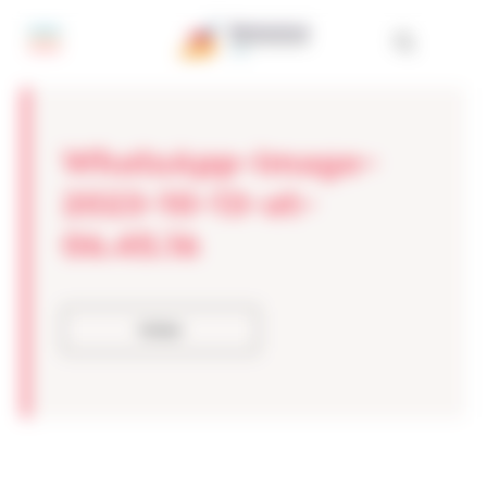
Painel de Gerenciamento de Cookies
WhatsApp-Image-
2023-10-13-at-
06.45.16
Voltar