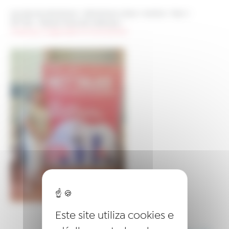
Les sites de netmentora
>
Netmentora Lisboa
>
eventos
>
News
>
NET Talk – Fatores Chave de Liderança
>
WhatsApp-Image-2023-10-13-at-06.45.16
Este site utiliza cookies e