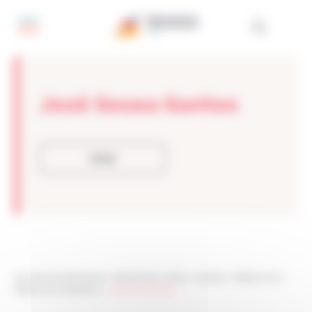
Painel de Gerenciamento de Cookies
José Sousa Santos
Voltar
Les sites de netmentora
>
Netmentora Lisboa
>
eventos
>
Testemunho
>
Testemunho Membros
>
José Sousa Santos