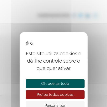
COMPARTILHE ESTE ARTIGO
QUEM SOMOS?
Este site utiliza cookies e
EMPREENDER
dá-lhe controle sobre o
que quer ativar
ACOMPANHAR
APOIAR
OK, aceitar tudo
Proíbe todos cookies
Personalizar