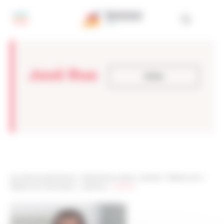
Painel de Gerenciamento de Cookies
José Rua
Voltar
Les sites de netmentora
>
Netmentora Lisboa
>
eventos
>
Testemunho
>
Testemunho Premiados
>
José Rua
>
José Rua