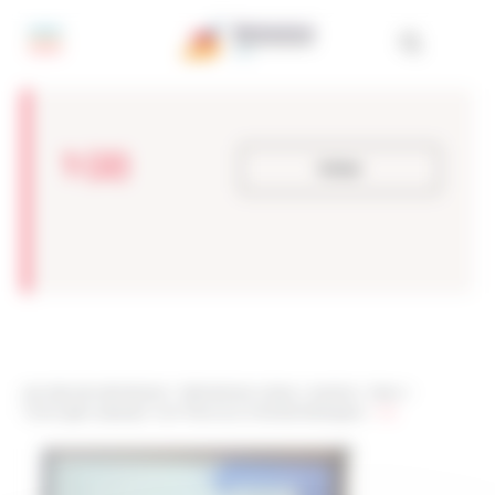
Painel de Gerenciamento de Cookies
1 (2)
Voltar
Les sites de netmentora
>
Netmentora Lisboa
>
eventos
>
News
>
“Como gerir pessoas” com Francisco Miranda Rodrigues
>
1 (2)