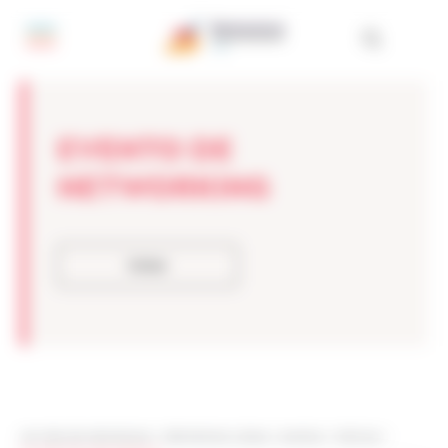
Painel de Gerenciamento de Cookies
EVENTO DE
NETWORKING
Voltar
Les sites de netmentora
>
Netmentora Lisboa
>
eventos
>
Notícias
>