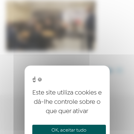
COMPARTILHE ESTE ARTIGO
Este site utiliza cookies e
dá-lhe controle sobre o
que quer ativar
QUEM SOMOS?
EMPREENDER
OK, aceitar tudo