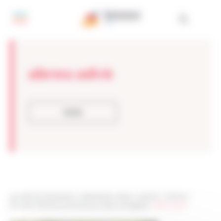
Painel de Gerenciamento de Cookies
abreu adv6
Voltar
Les sites de netmentora
>
Netmentora Lisboa
>
eventos
>
Notícias
>
Encontro Membros acolhido por Abreu Advogados
>
abreu adv6