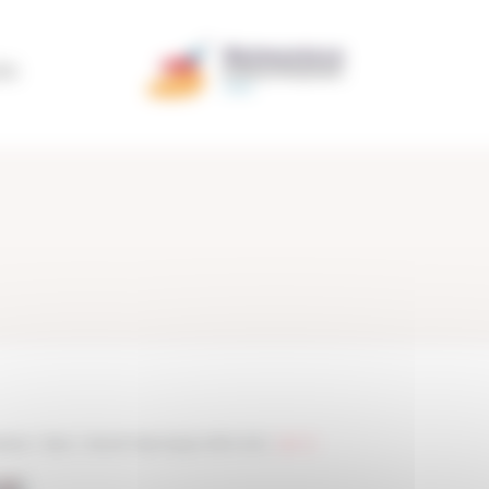
ÃO
entos
>
News
>
Growth Hacking by NOVA IMS
>
site-12