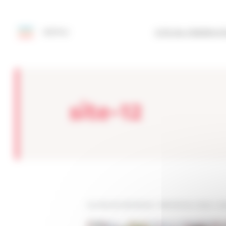
Painel de Gerenciamento de Cookies
MENU
SITE DA FEDERAÇ
site-12
Les sites de netmentora
>
Netmentora Lisboa
>
ev