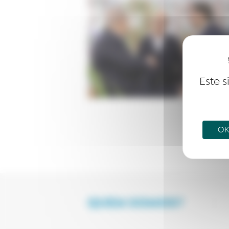
Este s
OK,
QUEM SOMOS?