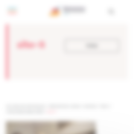
Painel de Gerenciamento de Cookies
site-5
Voltar
Les sites de netmentora
>
Netmentora Lisboa
>
eventos
>
News
>
Assembleia Geral 2023
>
site-5