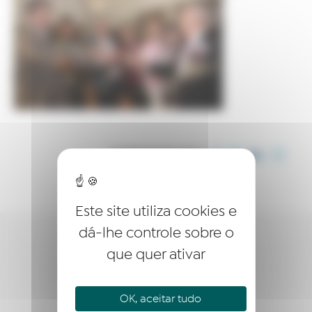
COMPARTILHE ESTE ARTIGO
Este site utiliza cookies e
dá-lhe controle sobre o
QUEM SOMOS?
que quer ativar
EMPREENDER
OK, aceitar tudo