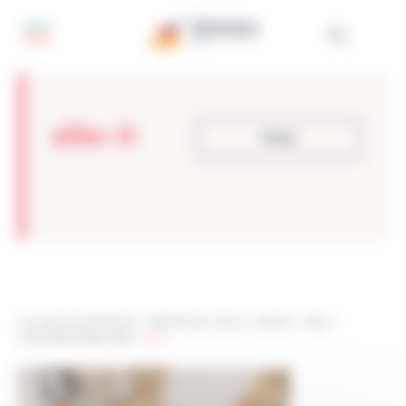
Painel de Gerenciamento de Cookies
site-3
Voltar
Les sites de netmentora
>
Netmentora Lisboa
>
eventos
>
News
>
Assembleia Geral 2023
>
site-3