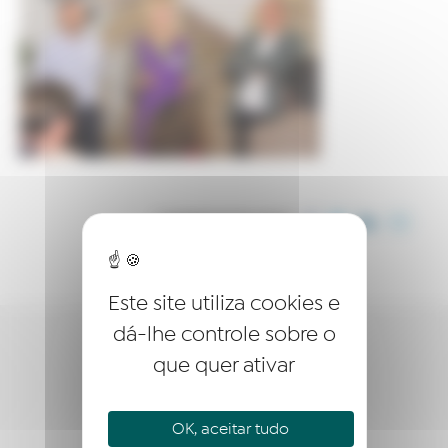
COMPARTILHE ESTE ARTIGO
Este site utiliza cookies e
dá-lhe controle sobre o
QUEM SOMOS?
que quer ativar
EMPREENDER
OK, aceitar tudo