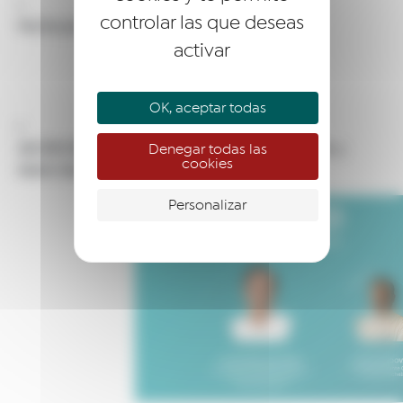
controlar las que deseas
Fecha por determinar | Club de mentores
activar
OK, aceptar todas
28/09/2026 | Somos + Red – Alejandro Beltrán y
Denegar todas las
cookies
Mario Sandoval
Personalizar