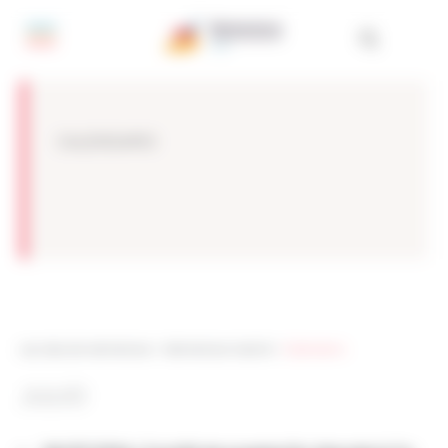
Panel de gestión de cookies
CALENDARIO
Les sites de netmentora
>
Netmentora Madrid
>
Calendario
JULIO