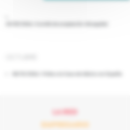
29/09/2026 | Comité de aceptación Micappital
OCTUBRE
08/10/2026 | Visita a la Casa de México en España
LA RED
EMPRESARIO