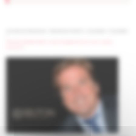
Les sites de netmentora
>
Netmentora Madrid
>
Actualidad
>
Actualidad
>
Fernando Estellés (Selton Asset Management) se suma a nuestra
asociación