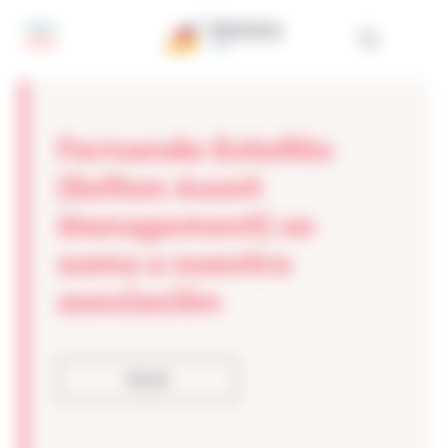
Panel de gestión de cookies
Fernando Estellés
(Selton Asset
Management) se
suma a nuestra
asociación
Volver