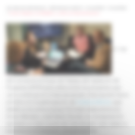
Les sites de netmentora
>
Netmentora Madrid
>
Actualidad
>
Actualidad
>
FuVeX, Sheedo, CANGOBOX y LiCEC, en fase de estudio
El 11 de
abril se reunió el Grupo de Trabajo de Captación de
Proyectos (GTCP) para seleccionar los proyectos que
van a continuar en la fase de estudio. Esta reunión fue la
primera con la participación de
Cristina Alfonso
, que
desde ya se suma al grupo formado hasta ahora por
Álvaro Bernad y José María Cervera. Su incorporación
aportará un nuevo punto de vista de gran valor dada su
experiencia empresarial y emprendedora.