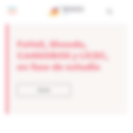
Panel de gestión de cookies
FuVeX, Sheedo,
CANGOBOX y LiCEC,
en fase de estudio
Volver