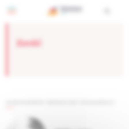
Painel de Gerenciamento de Cookies
Zenki
Les sites de netmentora
>
Netmentora Lisboa
>
Somos apoiados por
>
Zenki