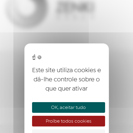
QUEM SOMOS?
Este site utiliza cookies e
dá-lhe controle sobre o
EMPREENDER
que quer ativar
ACOMPANHAR
APOIAR
OK, aceitar tudo
Proíbe todos cookies