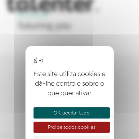
QUEM SOMOS?
Este site utiliza cookies e
dá-lhe controle sobre o
EMPREENDER
que quer ativar
ACOMPANHAR
APOIAR
OK, aceitar tudo
Proíbe todos cookies