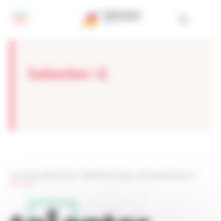
Painel de Gerenciamento de Cookies
talenter-2
Les sites de netmentora
>
Netmentora Lisboa
>
Somos apoiados por
>
talenter-2