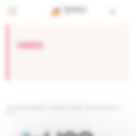
Painel de Gerenciamento de Cookies
HBRS
Les sites de netmentora
>
Netmentora Lisboa
>
Somos apoiados por
>
HBRS