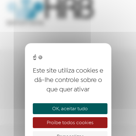
QUEM SOMOS?
Este site utiliza cookies e
EMPREENDER
dá-lhe controle sobre o
que quer ativar
ACOMPANHAR
APOIAR
OK, aceitar tudo
Proíbe todos cookies