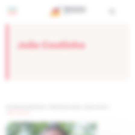
Painel de Gerenciamento de Cookies
João Coutinho
Les sites de netmentora
>
Netmentora Lisboa
>
Quem somos?
>
João Coutinho