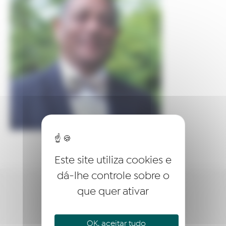
Este site utiliza cookies e
dá-lhe controle sobre o
que quer ativar
QUEM SOMOS?
EMPREENDER
OK, aceitar tudo