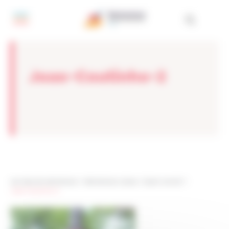
Painel de Gerenciamento de Cookies
Joao-Coutinho-2
Les sites de netmentora
>
Netmentora Lisboa
>
Quem somos?
>
Joao-Coutinho-2