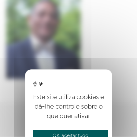
Este site utiliza cookies e
dá-lhe controle sobre o
que quer ativar
QUEM SOMOS?
EMPREENDER
OK, aceitar tudo