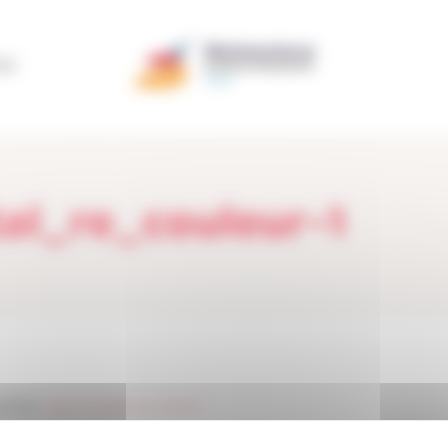
ÃO
al_re_couleur-1
rendre
>
logo_horizontal_re_couleur-1