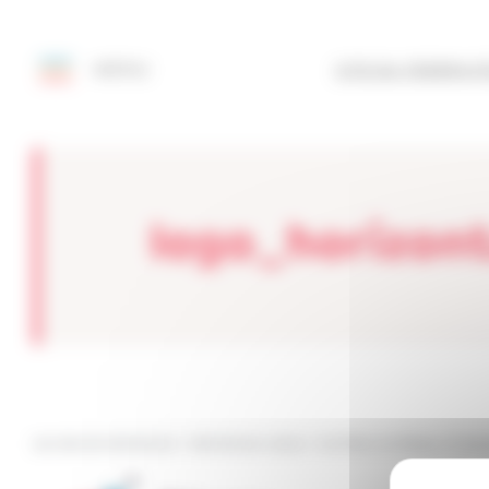
Painel de Gerenciamento de Cookies
MENU
SITE DA FEDERAÇ
logo_horizont
Les sites de netmentora
>
Netmentora Lisboa
>
Manifesto da Réseau Entrep