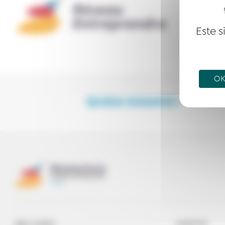
Este s
OK,
QUEM SOMOS?
BEM-VINDO
EVENTOS