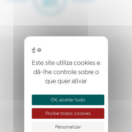
QUEM SOMOS?
Este site utiliza cookies e
EMPREENDER
dá-lhe controle sobre o
ACOMPANHAR
que quer ativar
APOIAR
OK, aceitar tudo
Proíbe todos cookies
Personalizar