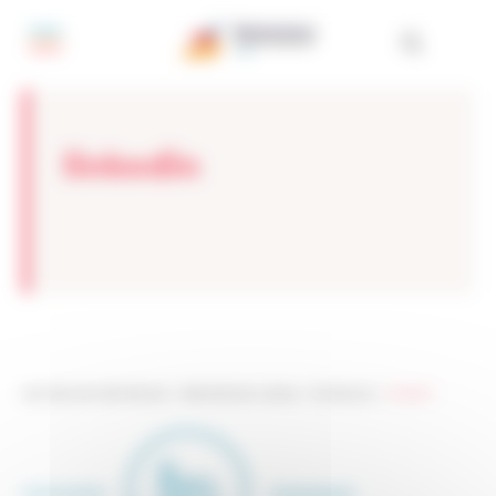
Painel de Gerenciamento de Cookies
linkedin
Les sites de netmentora
>
Netmentora Lisboa
>
Contactos
>
linkedin