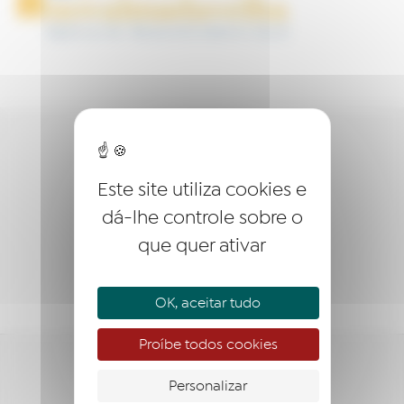
QUEM SOMOS?
Este site utiliza cookies e
EMPREENDER
dá-lhe controle sobre o
ACOMPANHAR
que quer ativar
APOIAR
OK, aceitar tudo
Proíbe todos cookies
Personalizar