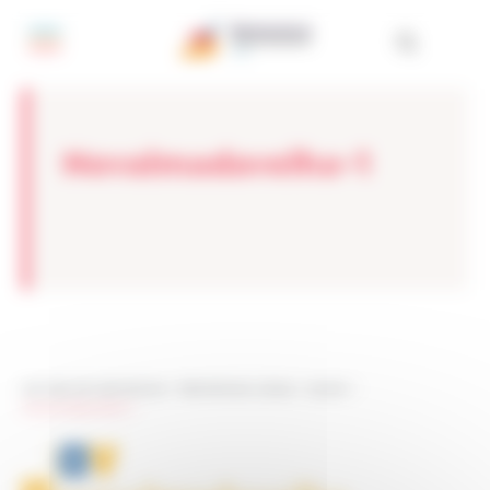
Painel de Gerenciamento de Cookies
Novalmadavelha-1
Les sites de netmentora
>
Netmentora Lisboa
>
Apoiar
>
Novalmadavelha-1