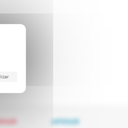
lizar
NHAR
APOIAR