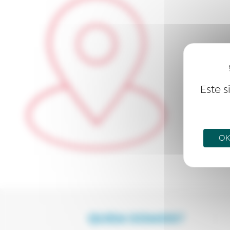
Este s
OK,
QUEM SOMOS?