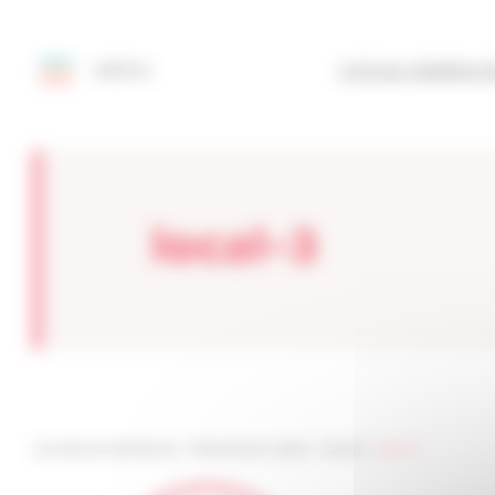
Painel de Gerenciamento de Cookies
MENU
SITE DA FEDERAÇ
local-3
Les sites de netmentora
>
Netmentora Lisboa
>
Apoiar
>
local-3