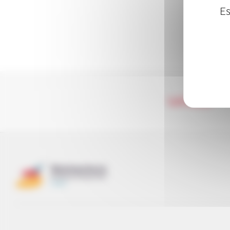
Es
LA RED