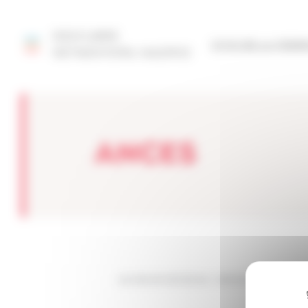
Panel de gestión de cookies
DESCUBRE
SITIO DE LA FED
NETMENTORA MADRID
ANCES
Les sites de netmentora
>
Netmentora Madrid
>
A