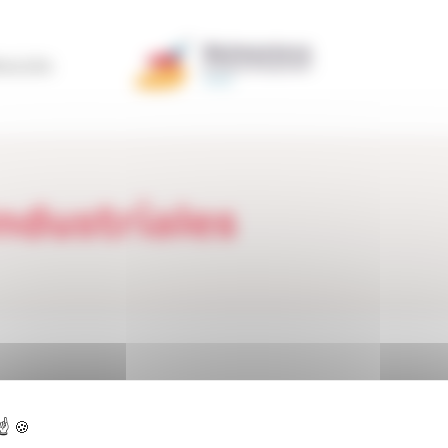
ERACIÓN
ndustriales
ctualidad
>
Testimonios
>
Testimonios Socios
>
Sodira Rocas Industriales