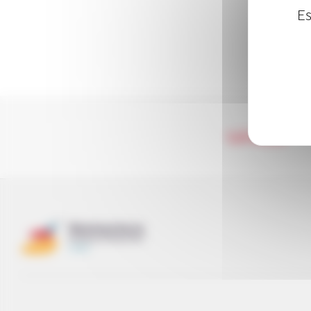
Es
LA RED