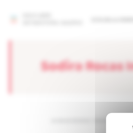
Panel de gestión de cookies
DESCUBRE
SITIO DE LA FED
NETMENTORA MADRID
Sodira Rocas I
Les sites de netmentora
>
Netmentora Madrid
>
A