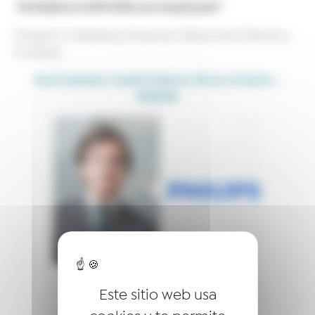
“Al Dedal es COSTURA con mayúscula”
Dirigido a: Marketing, Protocolo, Relaciones Públicas y
Compras.
Socio Mentor: André Cabral y Álvaro Uriarte –
PHILIPS
Este sitio web usa