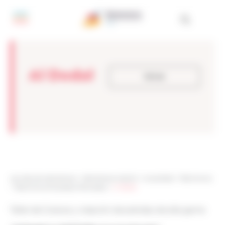
Panel de gestión de cookies
Al Dedal
Volver
Les sites de netmentora
>
Netmentora Madrid
>
Actualidad
>
Testimonios
>
Testimonios Empresas Premiadas
>
Al Dedal
Taller de Costura y creación de prendas de alta gama.