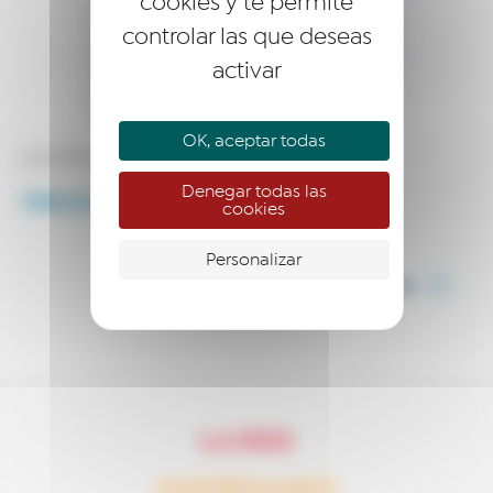
cookies y te permite
controlar las que deseas
activar
OK, aceptar todas
Lola Piña:
lola@aldedal.com
Denegar todas las
WEB AL DEDAL
cookies
Personalizar
COMPARTIR
LA RED
EMPRESARIO