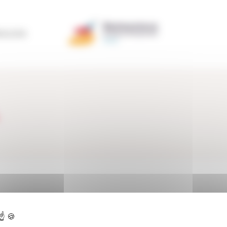
ERACIÓN
ctualidad
>
Testimonios
>
Testimonios Socios
>
Sanz Clima S.L