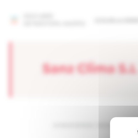
Panel de gestión de cookies
DESCUBRE
SITIO DE LA FED
NETMENTORA MADRID
Sanz Clima S.L
Les sites de netmentora
>
Netmentora Madrid
>
A