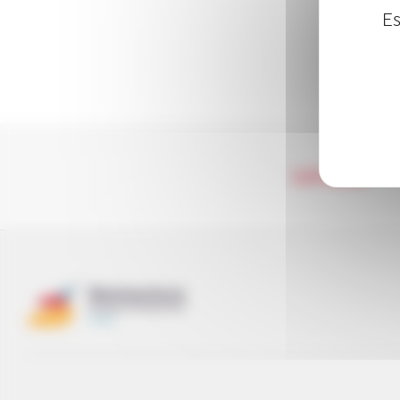
Es
LA RED