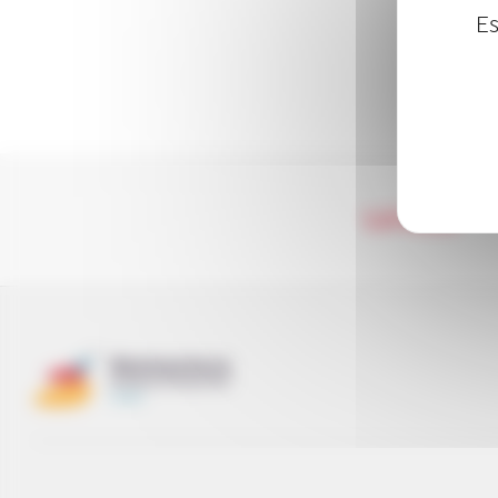
Es
LA RED