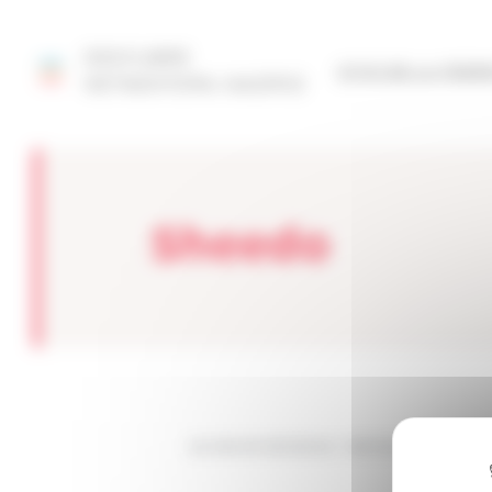
Panel de gestión de cookies
DESCUBRE
SITIO DE LA FED
NETMENTORA MADRID
Sheedo
Les sites de netmentora
>
Netmentora Madrid
>
A