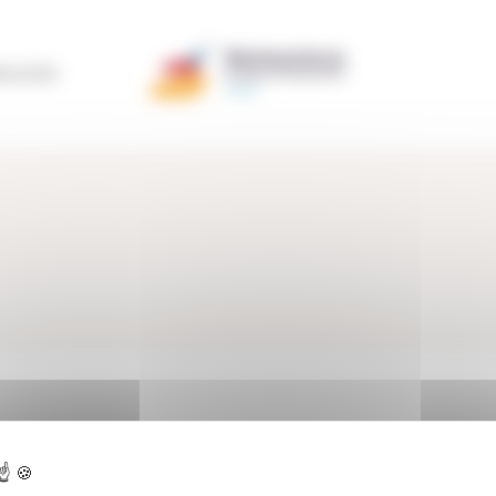
ERACIÓN
ctualidad
>
Testimonios
>
Testimonios Empresas Premiadas
>
Sheedo