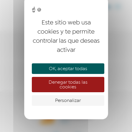
COMPARTIR
Este sitio web usa
cookies y te permite
controlar las que deseas
LA RED
activar
EMPRESARIO
OK, aceptar todas
EMPRENDEDOR
Denegar todas las
cookies
Personalizar