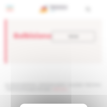
Panel de gestión de cookies
Balbisiana
Volver
Les sites de netmentora
>
Netmentora Madrid
>
Actualidad
>
Testimonios
>
Testimonios Empresas Premiadas
>
Balbisiana