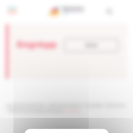
Panel de gestión de cookies
EngrApp
Volver
Les sites de netmentora
>
Netmentora Madrid
>
Actualidad
>
Testimonios
>
Testimonios Empresas Premiadas
>
EngrApp