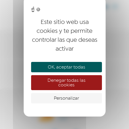
COMPARTIR
Este sitio web usa
cookies y te permite
controlar las que deseas
LA RED
activar
EMPRESARIO
OK, aceptar todas
EMPRENDEDOR
Denegar todas las
cookies
Personalizar