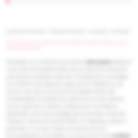
Les sites de netmentora
>
Netmentora Madrid
>
Actualidad
>
Actualidad
>
Seis meses del acompañamiento de GoFoodie, Digital Embassy, Kuorum,
Cubelizer y Talentoo
seis meses
Empiezan a cumplirse los primeros
desde el
inicio del acompañamiento de los distintos proyectos
que hemos laureado este año. ¡Empezamos a entregar
los 15.000 € del segundo plazo de los Préstamos de
Honor! Una vez se inicia el acompañamiento del
emprendedor laureado por parte de uno de nuestros
socios, gracias a nuestra colaboración con Banco
Santander, se le hace entrega de la primera mitad del
Préstamo de Honor de 30.000€ sin intereses, avales ni
garantías. A los seis meses se reúnen el socio
evaluar
acompañante, el laureado y la asociación para