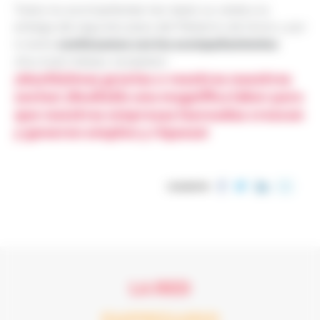
Todos los acompañantes han dado luz verde a la
entrega del segundo plazo del Préstamo de Honor y por
continuamos con los acompañamientos
lo tanto
.
¡Muy buen trabajo, laureados!
¡Muchísimas gracias a vosotros nuestros
socios! ¡Realizáis una magnífica labor para
que nuestras empresas laureadas crezcan
y generen empleo y riqueza!
COMPARTIR
LA RED
EMPRESARIO