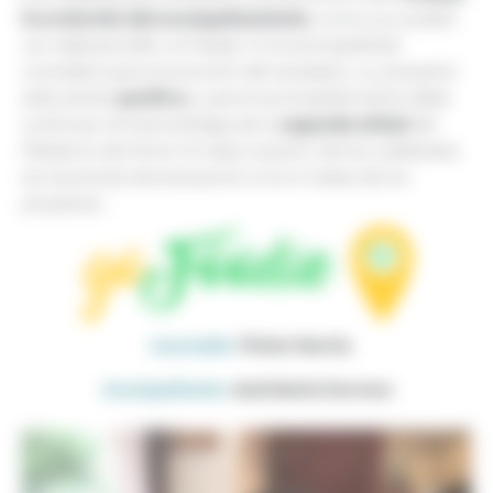
la evolución del acompañamiento
, como ya sucedió
con debuencafé y Al Dedal. Si el acompañante
considera que la evolución del laureado y su proyecto
positiva
está siendo
y que el acompañamiento debe
segunda mitad
continuar, se hace entrega de la
del
Préstamo de Honor. En esta ocasión, hemos celebrado
las reuniones de evaluación a los 6 meses de los
proyectos:
Laureado:
Víctor García
Acompañante:
José María Cervera