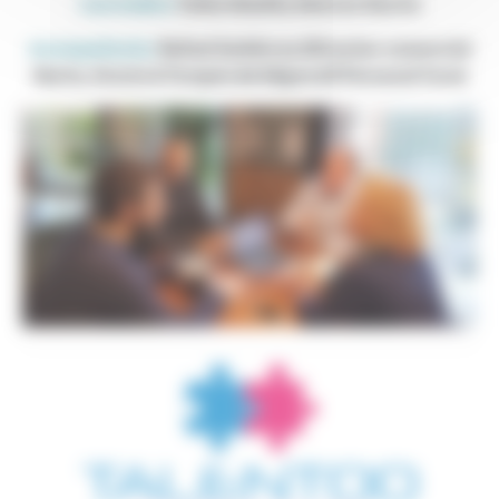
Laureados:
Celso Masid y Marcos García
Acompañante:
Rafael Gutiérrez (Director comercial
Iberia, Grecia & Turquía de Edgewell Personal Care)