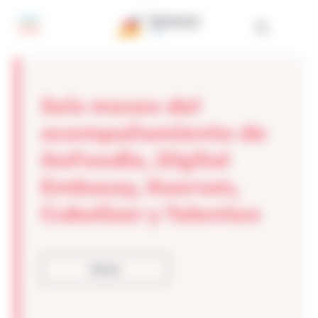
Panel de gestión de cookies
Seis meses del
acompañamiento de
GoFoodie, Digital
Embassy, Kuorum,
Cubelizer y Talentoo
Volver