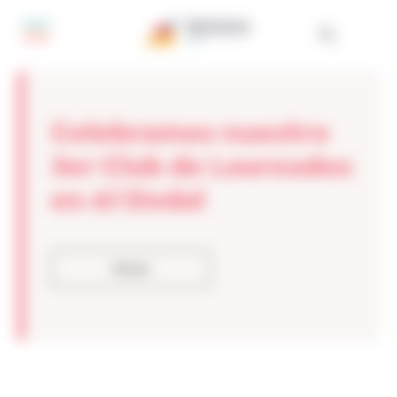
Panel de gestión de cookies
Celebramos nuestro
3er Club de Laureados
en Al Dedal
Volver