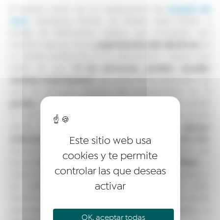
Joaquín de
El evento contó con la colaboración de
Juan
, Managing Partner de Robert Allen-Horton y
amigo de Netmentora Madrid, que compartió con
experiencias más decisivas
nosotros algunas de las
en
su carrera profesional. En su intervención, Joaquín nos
“si las provocas, pueden suceder
habló de que
muchas cosas buenas”
, así como de las palancas, y es
que “la principal palanca del emprendedor es la
pasión
: nos hace disfrutar de lo que se hace sin perder
la visión de lo que se hace”. Además, “no todo sucede
hay que buscar apoyos
dentro de la empresa,
externos, asociarse
win-win
Este sitio web usa
, siempre con la máxima
,
todo el mundo tiene que ganar”. Por último, añadió que
cookies y te permite
las crisis son un sinónimo de oportunidad
para él “
y a
controlar las que deseas
veces nos reconducen a un planteamiento estratégico
activar
de nuestro negocio. Los planes de negocio están
hechos para no ser cumplidos”. Joaquín finalizó dando
respuesta a las dudas que nuestros laureados le
OK, aceptar todas