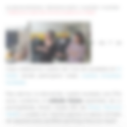
Les sites de netmentora
>
Netmentora Madrid
>
Actualidad
>
Actualidad
>
Celebramos nuestro 3er Club de Laureados en Al Dedal
El día 9 de
mayo celebramos nuestro 3er Club de Laureados en
Al
Dedal
donde participaron todas
nuestras empresas
laureadas
.
Para darmos la bienvenida, nuestra laureada Lola Piña
método Kaizen
quiso contarnos el
aprendido de su
acompañante, Álvaro Uriarte (DG de
Philips Personal
Health
) y puesto en marcha gracias al apoyo tomado
del departamento de RRHH de Philips Personal Health.