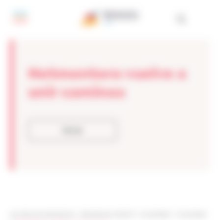
Panel de gestión de cookies
Netmentora vuelve a
unir caminos
Volver
Les sites de netmentora
>
Netmentora Madrid
>
Actualidad
>
Actualidad