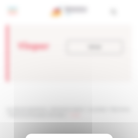
Panel de gestión de cookies
Yinper
Volver
Les sites de netmentora
>
Netmentora Madrid
>
Actualidad
>
Testimonios
>
Testimonios Empresas Premiadas
>
Yinper