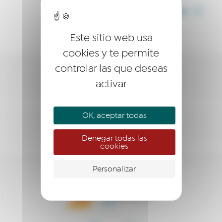
COMPARTIR
Este sitio web usa
cookies y te permite
controlar las que deseas
LA RED
activar
EMPRESARIO
OK, aceptar todas
EMPRENDEDOR
Denegar todas las
cookies
Personalizar