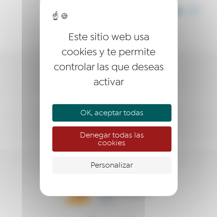
COMPARTIR
Este sitio web usa
cookies y te permite
controlar las que deseas
LA RED
activar
EMPRESARIO
OK, aceptar todas
EMPRENDEDOR
Denegar todas las
cookies
Personalizar