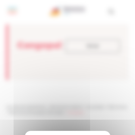
Panel de gestión de cookies
Cangopal
Volver
Les sites de netmentora
>
Netmentora Madrid
>
Actualidad
>
Testimonios
>
Testimonios Empresas Premiadas
>
Cangopal