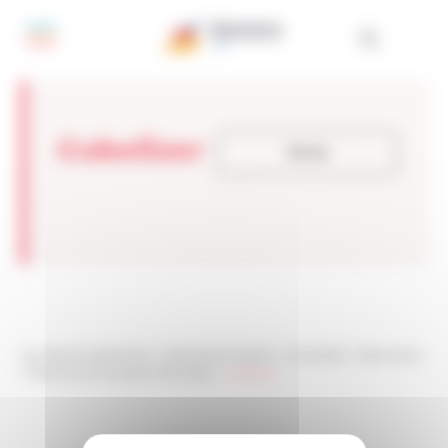
Panel de gestión de cookies
Cubelizer
Volver
Les sites de netmentora
>
Netmentora Madrid
>
Actualidad
>
Testimonios
>
Testimonios Empresas Premiadas
>
Cubelizer