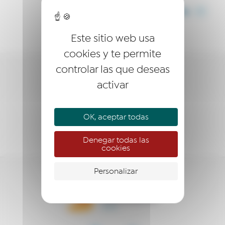
COMPARTIR
Este sitio web usa
cookies y te permite
controlar las que deseas
LA RED
activar
EMPRESARIO
OK, aceptar todas
EMPRENDEDOR
Denegar todas las
cookies
Personalizar