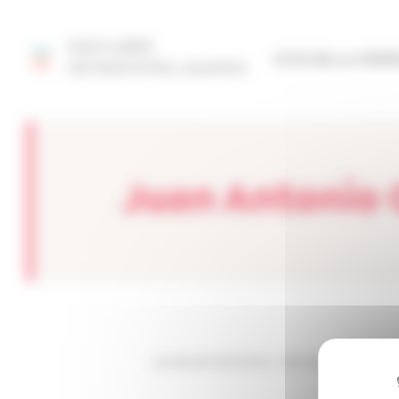
Panel de gestión de cookies
DESCUBRE
SITIO DE LA FED
NETMENTORA MADRID
Juan Antonio 
Les sites de netmentora
>
Netmentora Madrid
>
A