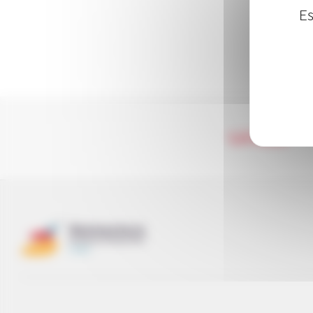
Es
LA RED