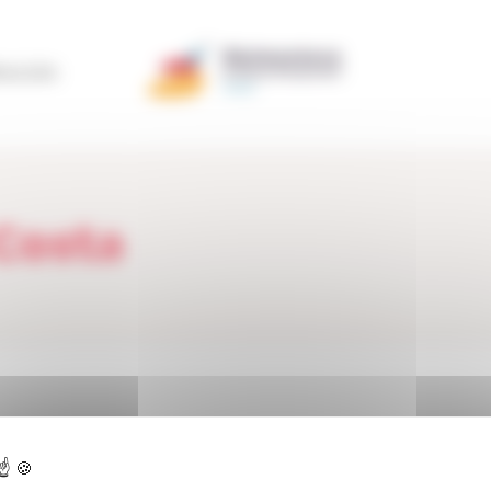
ERACIÓN
Costa
ctualidad
>
Testimonios
>
Testimonios Socios
>
Juan Antonio Costa