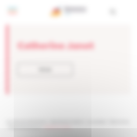
Panel de gestión de cookies
Catherine Janot
Volver
Les sites de netmentora
>
Netmentora Madrid
>
Actualidad
>
Testimonios
>
Testimonios Socios
>
Catherine Janot