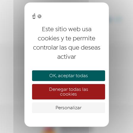
COMPARTIR
Este sitio web usa
cookies y te permite
controlar las que deseas
activar
LA RED
EMPRESARIO
OK, aceptar todas
EMPRENDEDOR
Denegar todas las
cookies
Personalizar