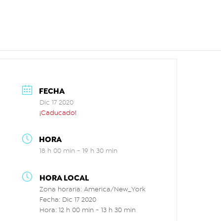
FECHA
Dic 17 2020
¡Caducado!
HORA
18 h 00 min - 19 h 30 min
HORA LOCAL
Zona horaria:
America/New_York
Fecha:
Dic 17 2020
Hora:
12 h 00 min - 13 h 30 min